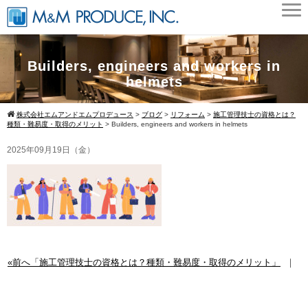
Builders, engineers and workers in
helmets
株式会社エムアンドエムプロデュース
>
ブログ
>
リフォーム
>
施工管理技士の資格とは？
種類・難易度・取得のメリット
>
Builders, engineers and workers in helmets
2025年09月19日（金）
«前へ「施工管理技士の資格とは？種類・難易度・取得のメリット」
｜