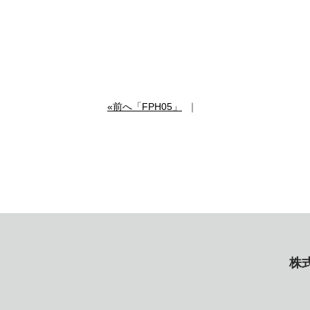
«前へ「FPH05」
｜
株