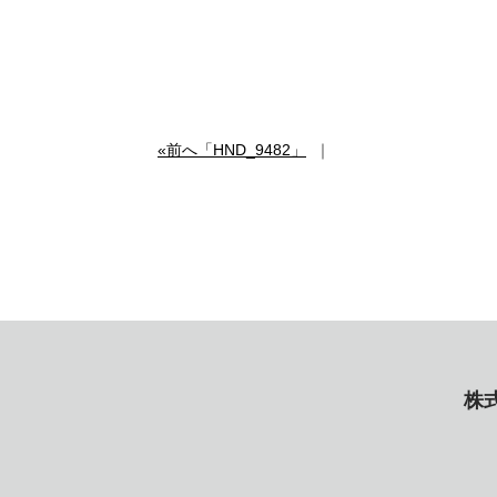
«前へ「HND_9482」
｜
株