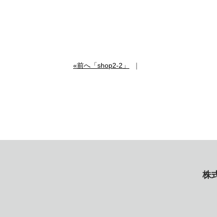
«前へ「shop2-2」
｜
株